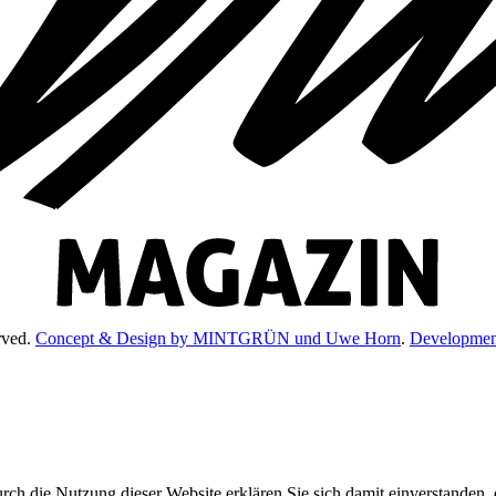
rved.
Concept & Design by MINTGRÜN und Uwe Horn
.
Development
rch die Nutzung dieser Website erklären Sie sich damit einverstanden